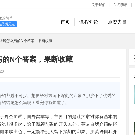
关于我们
|
学习资料
|
变的简单 -
首页
课程介绍
师资力量
学员品质见证
400-889-1618
结尾怎么写的N个答案，果断收藏
写的N个答案，果断收藏
20
介绍都必不可少。想要给对方留下深刻的印象？那少不了优秀的
介绍结尾怎么写呢？看完你就知道了。
于外企面试，国外留学等，主要目的是让大家对你有基本的
论过很多次，除了新颖别致的开头以外，英语自我介绍结尾
如果够出色，一定能给别人留下深刻的印象。那英语自我介