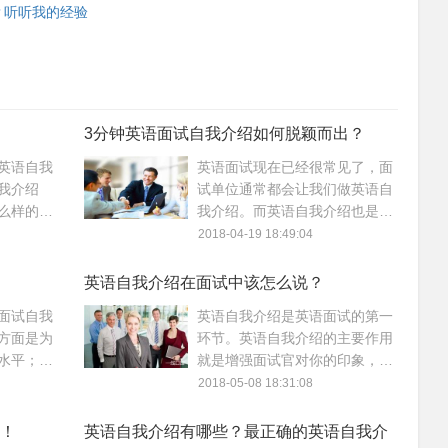
？听听我的经验
3分钟英语面试自我介绍如何脱颖而出？
英语自我
英语面试现在已经很常见了，面
我介绍
试单位通常都会让我们做英语自
么样的窘
我介绍。而英语自我介绍也是面
英语自我
试之前必须要准备的。通过这种
2018-04-19 18:49:04
大一新生
英语面试自我介绍，面试官会考
核你的专业能力、自信程度、礼
英语自我介绍在面试中该怎么说？
貌修养、工作态度等细节问题，
面试自我
英语自我介绍是英语面试的第一
英语自我介绍背后体现的思维模
方面是为
环节。英语自我介绍的主要作用
式才是面试官想要考察的。
水平；另
就是增强面试官对你的印象，所
基本信
以好好准备英语面试自我介绍。
2018-05-08 18:31:08
的英语自
本文就与大家聊聊英语自我介绍
？
在面试中该怎么说？
！
英语自我介绍有哪些？最正确的英语自我介