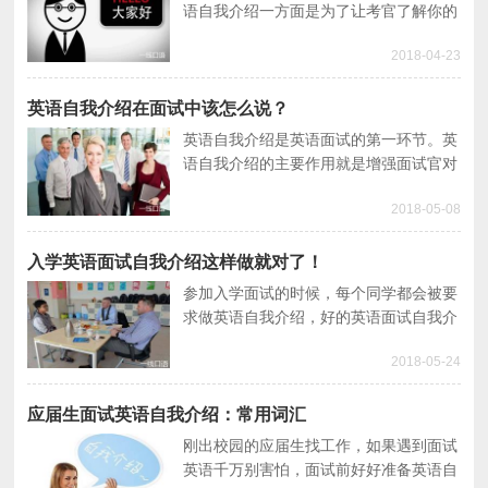
语自我介绍一方面是为了让考官了解你的
英语水平；另一方面是为了展现你的基本
2018-04-23
信息。所以如何利用简单的英语自我介绍
让考官印象深刻？
英语自我介绍在面试中该怎么说？
英语自我介绍是英语面试的第一环节。英
语自我介绍的主要作用就是增强面试官对
你的印象，所以好好准备英语面试自我介
2018-05-08
绍。本文就与大家聊聊英语自我介绍在面
试中该怎么说？
入学英语面试自我介绍这样做就对了！
参加入学面试的时候，每个同学都会被要
求做英语自我介绍，好的英语面试自我介
绍可以给人留下深刻的印象。今天一线口
2018-05-24
语教大家如何做入学英语面试自我介绍，
展现一个“与众不同”的自己。
应届生面试英语自我介绍：常用词汇
刚出校园的应届生找工作，如果遇到面试
英语千万别害怕，面试前好好准备英语自