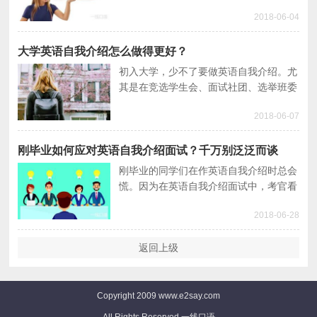
我介绍，以及一些常规英语面试题目，面
2018-06-04
试就成功一半了。本文就分享一些英语自
我介绍的常用词汇及注意点。
大学英语自我介绍怎么做得更好？
初入大学，少不了要做英语自我介绍。尤
其是在竞选学生会、面试社团、选举班委
时，如果能说英语自我介绍，更能为自己
2018-06-07
的个人魅力加分。那么大学英语自我介绍
怎么能做得更好呢？
刚毕业如何应对英语自我介绍面试？千万别泛泛而谈
刚毕业的同学们在作英语自我介绍时总会
慌。因为在英语自我介绍面试中，考官看
的不止英文水平。所以做好英语自我介绍
2018-06-28
很关键。本文就讨论下如何让英语自我介
绍变得饱满。
返回上级
Copyright 2009 www.e2say.com