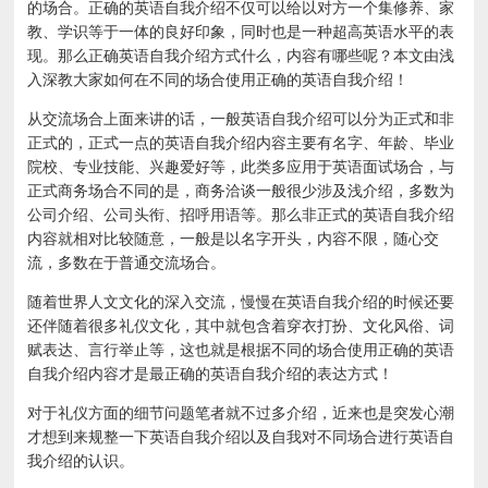
的场合。正确的英语自我介绍不仅可以给以对方一个集修养、家
教、学识等于一体的良好印象，同时也是一种超高英语水平的表
现。那么正确英语自我介绍方式什么，内容有哪些呢？本文由浅
入深教大家如何在不同的场合使用正确的英语自我介绍！
从交流场合上面来讲的话，一般英语自我介绍可以分为正式和非
正式的，正式一点的英语自我介绍内容主要有名字、年龄、毕业
院校、专业技能、兴趣爱好等，此类多应用于英语面试场合，与
正式商务场合不同的是，商务洽谈一般很少涉及浅介绍，多数为
公司介绍、公司头衔、招呼用语等。那么非正式的英语自我介绍
内容就相对比较随意，一般是以名字开头，内容不限，随心交
流，多数在于普通交流场合。
随着世界人文文化的深入交流，慢慢在英语自我介绍的时候还要
还伴随着很多礼仪文化，其中就包含着穿衣打扮、文化风俗、词
赋表达、言行举止等，这也就是根据不同的场合使用正确的英语
自我介绍内容才是最正确的英语自我介绍的表达方式！
对于礼仪方面的细节问题笔者就不过多介绍，近来也是突发心潮
才想到来规整一下英语自我介绍以及自我对不同场合进行英语自
我介绍的认识。