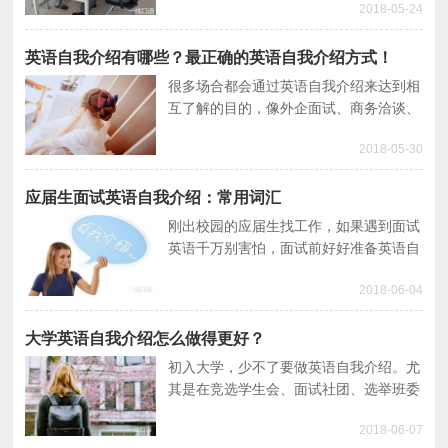
2018-05-24
语教大家如何做入学英语面试自我介绍，
展现一个“与众不同”的自己。
英语自我介绍有哪些？最正确的英语自我介绍方式！
很多场合都会通过英语自我介绍来达到相
互了解的目的，像外企面试、商务洽谈、
交友等都是以英语自我介绍为开头而进行
2018-05-30
交流的场合。正确的英语自我介绍不仅可
以给以对方一个集修养、家教、学识等于
一体的良好印象，同时也是一种超高英语
应届生面试英语自我介绍：常用词汇
水平的表现。
刚出校园的应届生找工作，如果遇到面试
英语千万别害怕，面试前好好准备英语自
我介绍，以及一些常规英语面试题目，面
2018-06-04
试就成功一半了。本文就分享一些英语自
我介绍的常用词汇及注意点。
大学英语自我介绍怎么做得更好？
初入大学，少不了要做英语自我介绍。尤
其是在竞选学生会、面试社团、选举班委
时，如果能说英语自我介绍，更能为自己
2018-06-07
的个人魅力加分。那么大学英语自我介绍