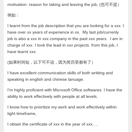
motivation: reason for taking and leaving the job, (也可不提）
例如：
I learnt from the job description that you are looking for a xxx. I
have over xx years of experience in xx. My last job/currenly
job is also a xxx in xxx company in the past xxx years. I am in
charge of xxx. I took the lead in xxx projects. from this job, I
have learnt xxx.
(如果时间短，以下可不说，因为简历里都有了）
I have excellent communication skills of both writting and
speaking in english and chinese lanuage.
I'm highly proficient with Microsoft Office softwares. I have the
ability to work effectively with people at all levels.
I know how to prioritize my work and work effectively within
tight timeframe,
I obtain the certificate of xxx in the year of xxx.....