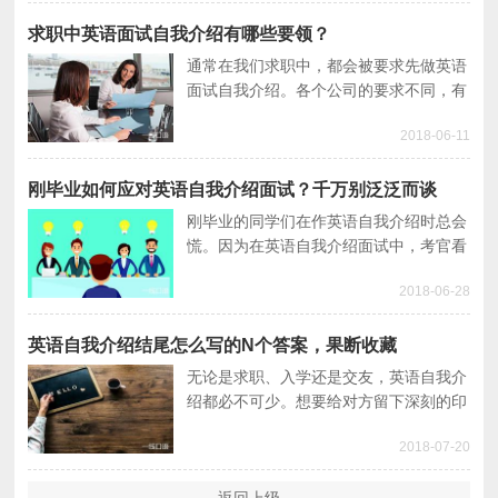
怎么能做得更好呢？
求职中英语面试自我介绍有哪些要领？
通常在我们求职中，都会被要求先做英语
面试自我介绍。各个公司的要求不同，有
的面试英语环节要求做三分钟，有的要求
2018-06-11
做五分钟。那么英语面试要怎么做才更精
彩呢？
刚毕业如何应对英语自我介绍面试？千万别泛泛而谈
刚毕业的同学们在作英语自我介绍时总会
慌。因为在英语自我介绍面试中，考官看
的不止英文水平。所以做好英语自我介绍
2018-06-28
很关键。本文就讨论下如何让英语自我介
绍变得饱满。
英语自我介绍结尾怎么写的N个答案，果断收藏
无论是求职、入学还是交友，英语自我介
绍都必不可少。想要给对方留下深刻的印
象？那少不了优秀的英语自我介绍结尾。
2018-07-20
可这样的英语自我介绍结尾怎么写呢？看
完你就知道了。