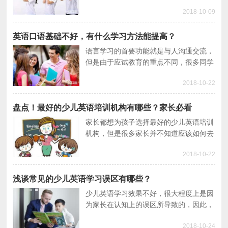
也很难达到发音标准、表达流畅等口语基
2018-10-09
本要求，这种情况便让很多同学的口语学
习进入了瓶颈期。
英语口语基础不好，有什么学习方法能提高？
语言学习的首要功能就是与人沟通交流，
但是由于应试教育的重点不同，很多同学
即使能够考高分，但是依旧不敢开口说英
2018-10-22
语，导致口语基础非常差。本篇文章就给
大家推荐实用英语口语学习方法。
盘点！最好的少儿英语培训机构有哪些？家长必看
家长都想为孩子选择最好的少儿英语培训
机构，但是很多家长并不知道应该如何去
选择，因此，小编从好的少儿英语培训机
2018-10-22
构有哪些特点入手，为家长们推荐几家最
好的培训机构。
浅谈常见的少儿英语学习误区有哪些？
少儿英语学习效果不好，很大程度上是因
为家长在认知上的误区所导致的，因此，
想要提高少儿英语学习的效果，首先要保
2018-10-24
证不走弯路，那么家长们来看看这些误区