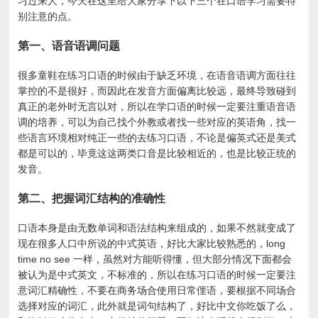
习过来人，今天在这里给大家分享下以下三个在口语学习需要特
别注意的点。
第一、语音语调问题
很多童鞋在练习口语的时候由于缺乏环境，在语音语调方面往往
掌控的不是很好，而因此在发音方面偏离比较远，最终导致碰到
真正的老外时无言以对，所以在学口语的时候一定要注重语音语
调的培养，可以为自己找个外教或者找一些对应的英语角，找一
些语言环境相对纯正一些的去练习口语，不论是偏英式还是美式
都是可以的，毕竟这这两类口音是比较相近的，也是比较正统的
发音。
第二、把握词汇结构的准确性
口语本身是由无数单词和语法结构来组成的，如果不然就变成了
现在很多人口中所说的中式英语，好比大家比较熟悉的，long
time no see 一样，虽然对方能听得懂，但大部分情况下面都会
被认为是中式英文，不标准的，所以在练习口语的时候一定要注
意词汇精确性，不要在商务场合使用日常俚语，要根据不同场合
选择对应的词汇，此外就是词句结构了，好比中文你吃饭了么，