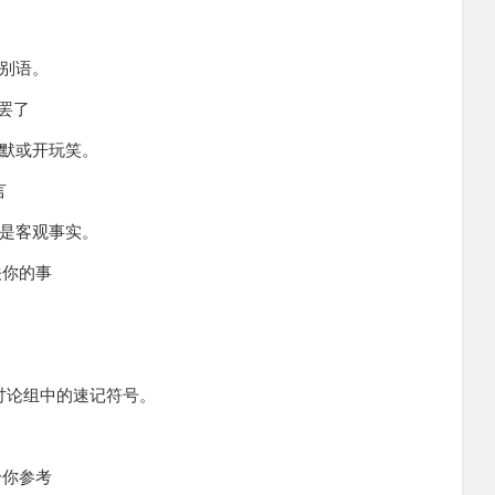
快
告别语。
个玩笑罢了
幽默或开玩笑。
直言
不是客观事实。
 不关你的事
。
新闻组和讨论组中的速记符号。
资料给你参考