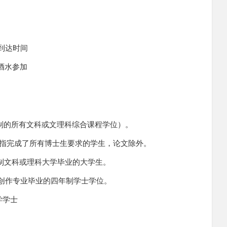
l 预计到达时间
请自带酒水参加
副学士（两年制的所有文科或文理科综合课程学位）。
ation准博士，指完成了所有博士生要求的学生，论文除外。
本科生从四年制文科或理科大学毕业的大学生。
Arts 在艺术创作专业毕业的四年制学士学位。
理学学士