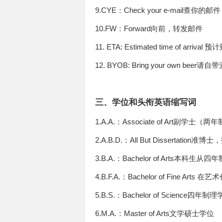
9.CYE：Check your e-mail查你的邮件
10.FW：Forward向前，转发邮件
11. ETA: Estimated time of arriva
12. BYOB: Bring your own beer
三、学位和头衔英语缩写词
1.A.A.：Associate of Art
2.A.B.D.：All But Dissert
3.B.A.：Bachelor of Arts
4.B.F.A.：Bachelor of Fine 
5.B.S.：Bachelor of Science四年制
6.M.A.：Master of Arts文学硕士学位