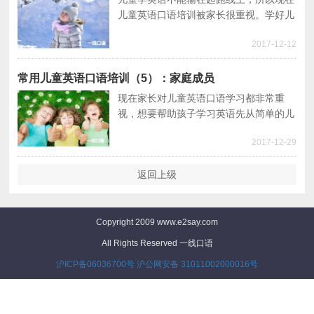
儿童英语口语培训被家长很重视。学好儿
童常用英语口语先从简单句开始，培养儿
2017-12-12
童学习的兴趣。本文儿童英语口语主题是
关于冬天。
常用儿童英语口语培训（5）：家庭成员
现在家长对儿童英语口语学习都非常重
视，想要帮助孩子学习英语先从简单的儿
童常用英语口语开始，所以本期儿童英语
2017-12-29
口语培训内容是家庭成员。
返回上级
Copyright 2009 www.e2say.com
All Rights Reserved 一线口语
沪ICP备06036700号
沪公网安备 31011002000016号